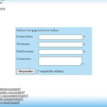
nt
IDEN
Gelieve uw gegeven in te vullen:
E-mail adres:
*
Voornaam:
*
Familienaam:
*
Contacteer:
*
*
(
verplichte velden)
der/accountant?
uder / accountant?
/ accountant kiezen?
ijn belastingbrief?
is goud waard!